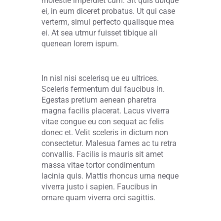
molestie imperdiet cum. Sit quis ubique
ei, in eum diceret probatus. Ut qui case
verterm, simul perfecto qualisque mea
ei. At sea utmur fuisset tibique ali
quenean lorem ispum.
In nisl nisi scelerisq ue eu ultrices.
Sceleris fermentum dui faucibus in.
Egestas pretium aenean pharetra
magna facilis placerat. Lacus viverra
vitae congue eu con sequat ac felis
donec et. Velit sceleris in dictum non
consectetur. Malesua fames ac tu retra
convallis. Facilis is mauris sit amet
massa vitae tortor condimentum
lacinia quis. Mattis rhoncus urna neque
viverra justo i sapien. Faucibus in
ornare quam viverra orci sagittis.